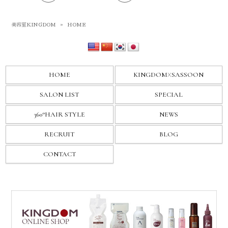
美容室KINGDOM
»
HOME
HOME
KINGDOM
X
SASSOON
SALON LIST
SPECIAL
360°HAIR STYLE
NEWS
RECRUIT
BLOG
CONTACT