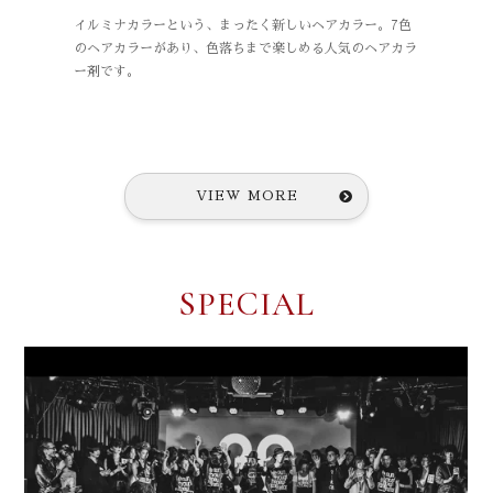
。7色
KINGDOMにご来店いただいている半数以上のお客様
厳しい
ヘアカラ
が、ご自分の髪と地肌に興味を持っていただき、ヘアカッ
ペシャ
ト、カラー、パーマと共にトリートメントをされます。
青山店
トメン
合わせ
VIEW MORE
SPECIAL