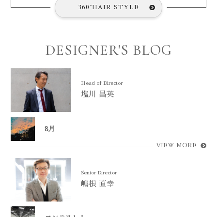
360°HAIR STYLE
DESIGNER'S BLOG
Head of Director
塩川 昌英
8月
VIEW MORE
Senior Director
嶋根 直幸