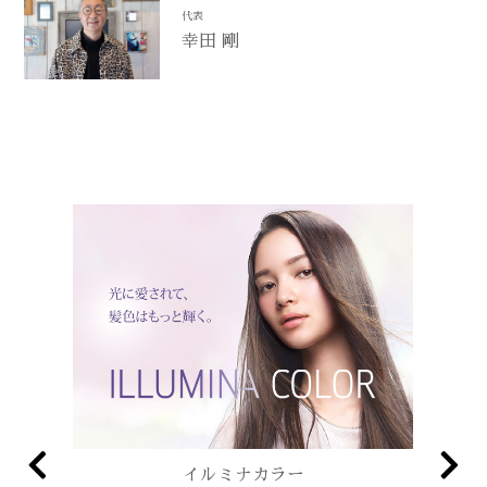
代表
幸田 剛
ヘア＆スキャルプトリートメント
【