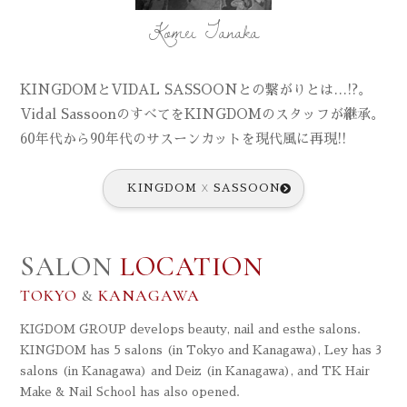
Komei Tanaka
KINGDOMとVIDAL SASSOONとの繋がりとは…!?。
Vidal SassoonのすべてをKINGDOMのスタッフが継承。
60年代から90年代のサスーンカットを現代風に再現!!
KINGDOM
X
SASSOON
SALON
LOCATION
TOKYO
&
KANAGAWA
KIGDOM GROUP develops beauty, nail and esthe salons.
KINGDOM has 5 salons (in Tokyo and Kanagawa), Ley has 3
salons (in Kanagawa) and Deiz (in Kanagawa), and TK Hair
Make & Nail School has also opened.