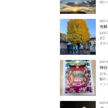
切に
2025.1
有終
12
社】
され
2025.0
神社
只今
賑わ
ミン
2025.0