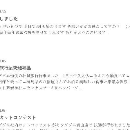
3.30
しました
も早いもので 明日で3月も終わります 皆様いかがお過ごしですか？ 【
 毎年毎年素敵な桜を見せてくれます ありがとうございます！
3.06
旅行in茨城福島
グダム恒例の社員旅行行来ました！1日目牛久大仏→あんこう鍋食べて
門様と会って→福島県の八幡屋さんでお泊り美味しい食事と素敵な温泉！
ット御岩神社→ランチステーキ&ハンバーグ …
2.03
カットコンテスト
グダム社内カットコンテスト がキングダム青山店で 決勝が行われました