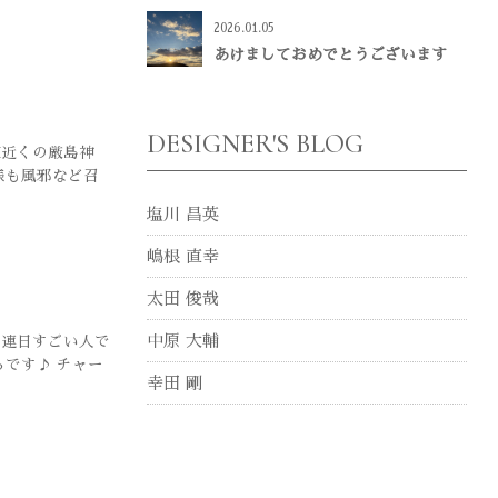
2026.01.05
あけましておめでとうございます
DESIGNER'S BLOG
M近くの厳島神
様も風邪など召
塩川 昌英
嶋根 直幸
太田 俊哉
中原 大輔
 連日すごい人で
らです♪ チャー
幸田 剛