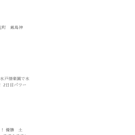
元町 厳島神
→水戸偕楽園で水
 2日目パワー
！ 優勝 土