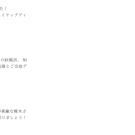
た！
エイティブディ
の砂風呂、 知
刺身とご当地グ
顔が素敵な榎木さ
頑張りましょう！