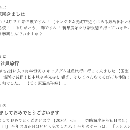
4.02
桜咲きました
から4月です 新年度ですね！ 【キングダム元町店近くにある厳島神社と
る桜！ 「ありがとう」 春ですね！ 新年度始まり緊張感を持っていきた
は春楽しんでいますか？
2.12
26社員旅行
26年も2月に入り毎年恒例の キングダム社員旅行に行って来ました 【国宝
】 場所は長野！松本城や善光寺を 観光、そしてみんなでそば打ち体験！
日和でした。 【美ヶ原温泉翔峰】 …
1.05
ましておめでとうございます
ましておめでとうございます 【2026年元日 柴崎海岸から初日の出】 
士山】 今年のお正月はいい天気でしたね！ 今年のテーマは、 「人と人