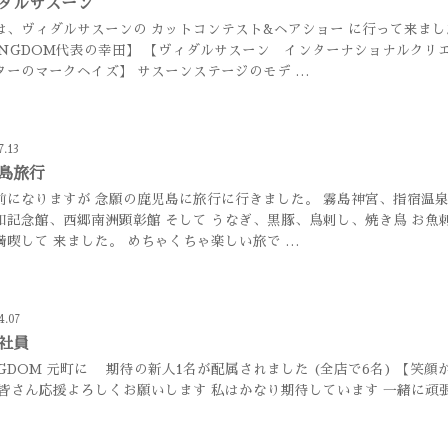
ダルサスーン
は、ヴィダルサスーンの カットコンテスト&ヘアショー に行って来まし
INGDOM代表の幸田】 【ヴィダルサスーン インターナショナルクリ
ターのマークヘイズ】 サスーンステージのモデ …
7.13
島旅行
前になりますが 念願の鹿児島に旅行に行きました。 霧島神宮、指宿温泉
和記念館、西郷南洲顕彰館 そして うなぎ、黒豚、鳥刺し、焼き鳥 お魚
満喫して 来ました。 めちゃくちゃ楽しい旅で …
4.07
社員
NGDOM 元町に 期待の新人1名が配属されました (全店で6名) 【笑
 皆さん応援よろしくお願いします 私はかなり期待しています 一緒に