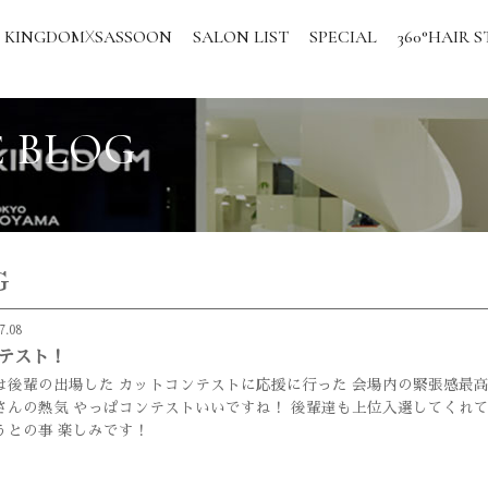
KINGDOM
SASSOON
SALON LIST
SPECIAL
360°HAIR S
X
 BLOG
G
7.08
テスト！
は後輩の出場した カットコンテストに応援に行った 会場内の緊張感最高
さんの熱気 やっぱコンテストいいですね！ 後輩達も上位入選してくれて
うとの事 楽しみです！