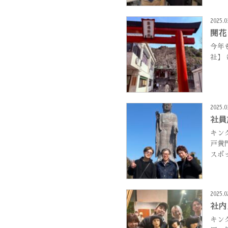
2025.0
開花
今年
社】
2025.0
社員
キン
戸黄
スポ
2025.0
社内
キン