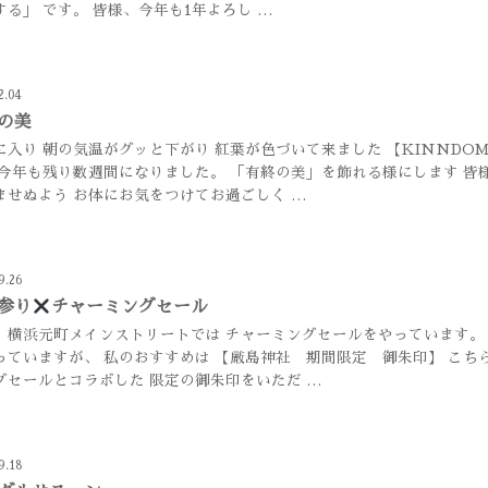
する」 です。 皆様、今年も1年よろし …
2.04
の美
月に入り 朝の気温がグッと下がり 紅葉が色づいて来ました 【KINNDO
 今年も残り数週間になりました。 「有終の美」を飾れる様にします 皆
ませぬよう お体にお気をつけてお過ごしく …
9.26
参り
チャーミングセール
、横浜元町メインストリートでは チャーミングセールをやっています。
っていますが、 私のおすすめは 【厳島神社 期間限定 御朱印】 こち
グセールとコラボした 限定の御朱印をいただ …
9.18