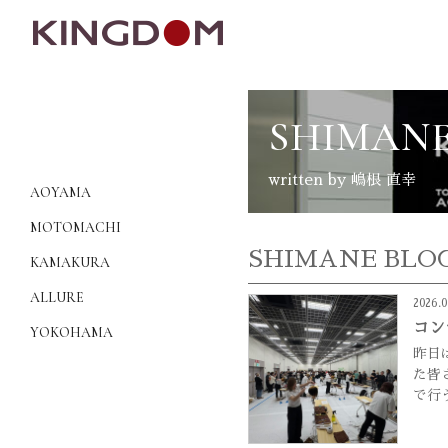
SHIMANE
written by 嶋根 直幸
AOYAMA
MOTOMACHI
SHIMANE BLO
KAMAKURA
ALLURE
2026.0
コン
YOKOHAMA
昨日
た皆
で行