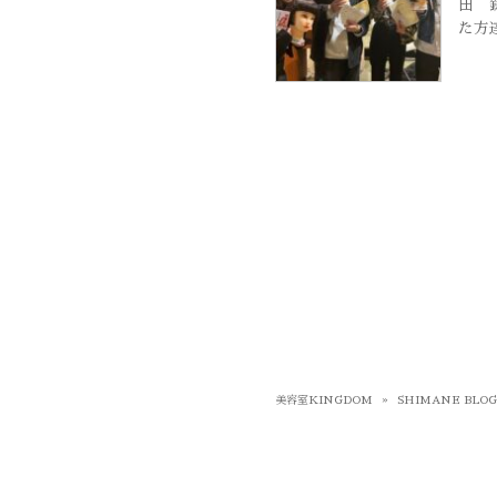
田 
た方
美容室KINGDOM
»
SHIMANE BLO