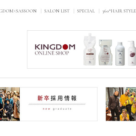
NGDOM
SASSOON
SALON LIST
SPECIAL
360°HAIR STYLE
X