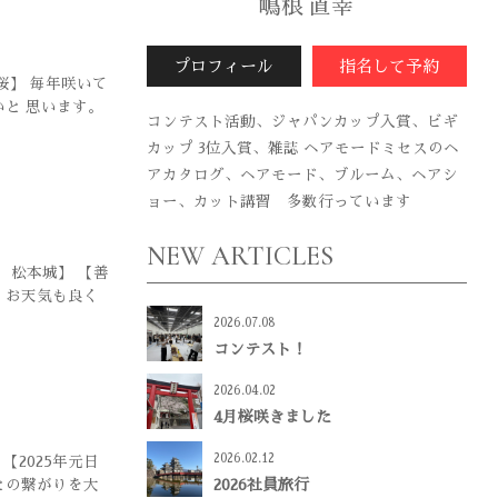
嶋根 直幸
プロフィール
指名して予約
桜】 毎年咲いて
いと 思います。
コンテスト活動、ジャパンカップ入賞、ビギ
カップ 3位入賞、雑誌 ヘアモードミセスのヘ
アカタログ、ヘアモード、ブルーム、ヘアシ
ョー、カット講習 多数行っています
NEW ARTICLES
 松本城】 【善
 お天気も良く
2026.07.08
コンテスト！
2026.04.02
4月桜咲きました
2026.02.12
【2025年元日
2026社員旅行
との繋がりを大