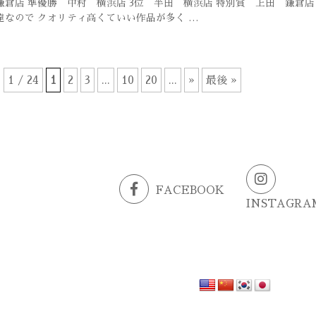
鎌倉店 準優勝 中村 横浜店 3位 半田 横浜店 特別賞 上田 鎌倉
達なので クオリティ高くていい作品が多く …
1 / 24
1
2
3
...
10
20
...
»
最後 »
FACEBOOK
INSTAGRA
G