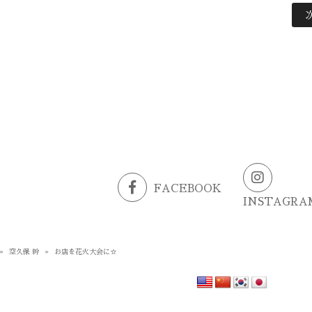
FACEBOOK
INSTAGRA
»
空久保 幹
»
お店を花火大会に☆