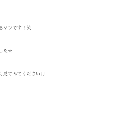
るヤツです！笑
した☆
く見てみてください♫