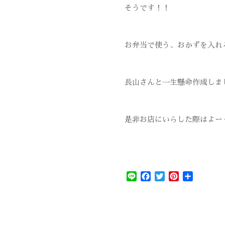
そうです！！
お弁当で使う、おかずを入れ
長山さんと一生懸命作成しま
是非お店にいらした際はよー
Line
Facebook
Twitter
Pinterest
共
有