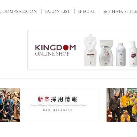
NGDOM
SASSOON
SALON LIST
SPECIAL
360°HAIR STYLE
X