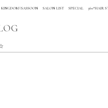
KINGDOM
SASSOON
SALON LIST
SPECIAL
360°HAIR S
X
BLOG
☆