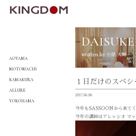
DAISUKE
written by 中原 大輔
AOYAMA
MOTOMACHI
KAMAKURA
１日だけのスペシ
ALLURE
2017.06.06
YOKOHAMA
今年もSASSOONから来て
今年の講師はアレッシオ マ