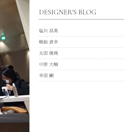
DESIGNER'S BLOG
塩川 昌英
嶋根 直幸
太田 俊哉
中原 大輔
幸田 剛