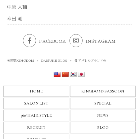
中原 大輔
幸田 剛
FACEBOOK
INSTAGRAM
美容室KINGDOM
»
DAISUKE BLOG
»
各 アパレルブランドの
HOME
KINGDOM
X
SASSOON
SALON LIST
SPECIAL
360°HAIR STYLE
NEWS
RECRUIT
BLOG