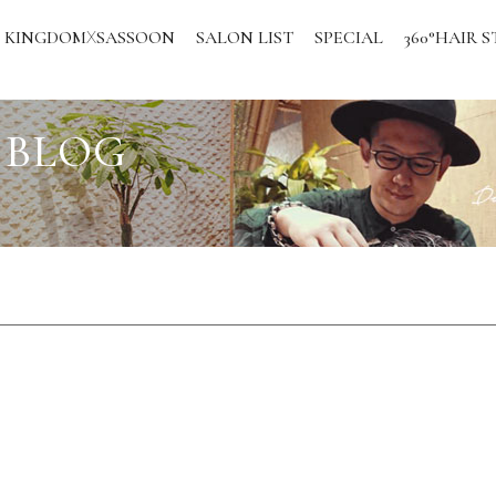
KINGDOM
SASSOON
SALON LIST
SPECIAL
360°HAIR S
X
 BLOG