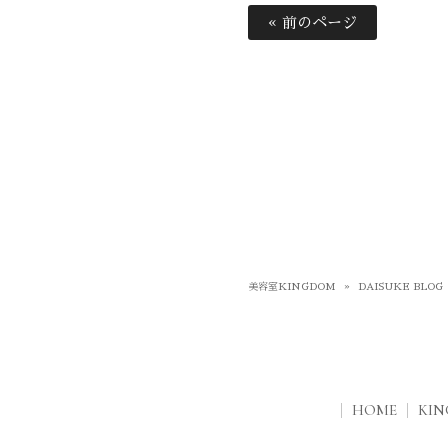
« 前のページ
美容室KINGDOM
»
DAISUKE BLOG
HOME
KI