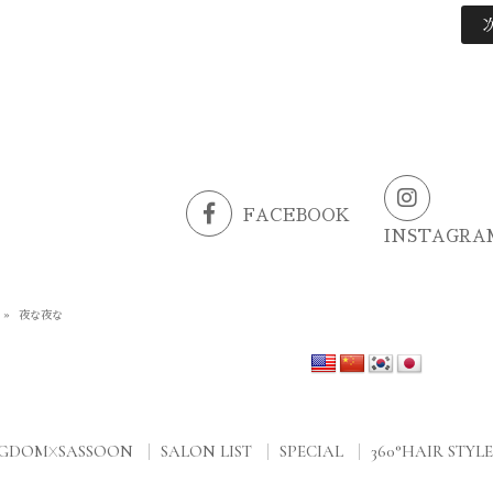
FACEBOOK
INSTAGRA
»
夜な夜な
NGDOM
SASSOON
SALON LIST
SPECIAL
360°HAIR STYLE
X