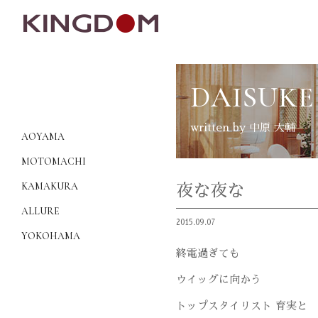
DAISUKE
written by 中原 大輔
AOYAMA
MOTOMACHI
KAMAKURA
夜な夜な
ALLURE
2015.09.07
YOKOHAMA
終電過ぎても
ウイッグに向かう
トップスタイリスト 育実と