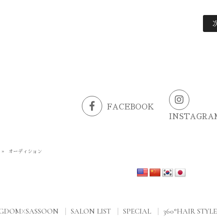
FACEBOOK
INSTAGRA
»
オーディション
NGDOM
SASSOON
SALON LIST
SPECIAL
360°HAIR STYLE
X