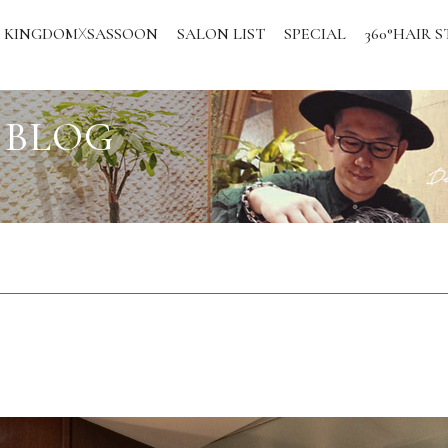
KINGDOM
SASSOON
SALON LIST
SPECIAL
360°HAIR S
X
 BLOG