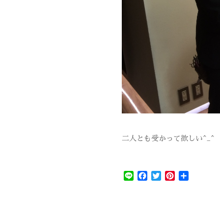
二人とも受かって欲しい^_^
Line
Facebook
Twitter
Pinterest
共
有