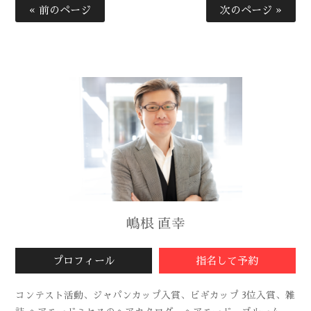
« 前のページ
次のページ »
嶋根 直幸
プロフィール
指名して予約
コンテスト活動、ジャパンカップ入賞、ビギカップ 3位入賞、雑