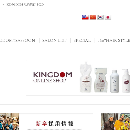
G
»
KINGDOM 社員旅行 2020
NGDOM
SASSOON
SALON LIST
SPECIAL
360°HAIR STYLE
X