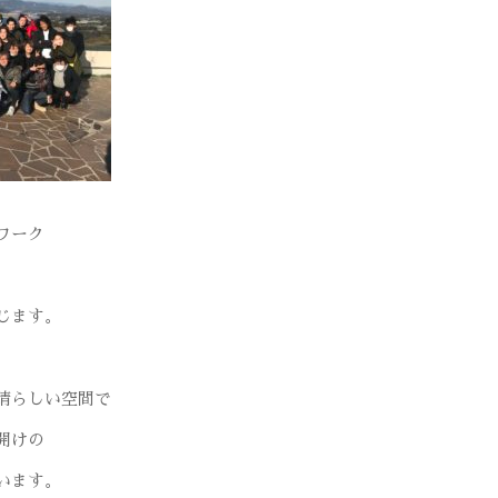
ワーク
じます。
晴らしい空間で
開けの
います。