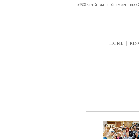
美容室KINGDOM
»
SHIMANE BLO
HOME
KI