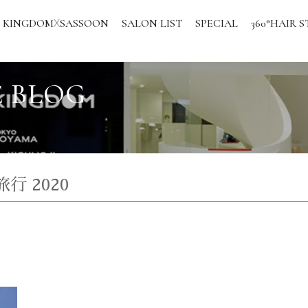
KINGDOM
SASSOON
SALON LIST
SPECIAL
360°HAIR S
X
 BLOG
行 2020