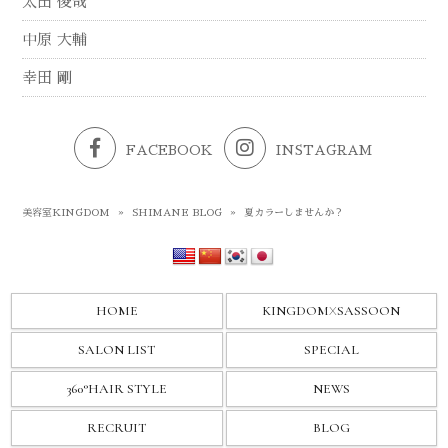
太田 俊哉
中原 大輔
幸田 剛
FACEBOOK
INSTAGRAM
美容室KINGDOM
»
SHIMANE BLOG
»
夏カラーしませんか？
HOME
KINGDOM
X
SASSOON
SALON LIST
SPECIAL
360°HAIR STYLE
NEWS
RECRUIT
BLOG