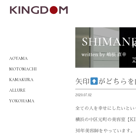
SHIMANE
written by 嶋根 直幸
AOYAMA
MOTOMACHI
KAMAKURA
矢印
がどちらを
ALLURE
2020.07.02
YOKOHAMA
全ての人を幸せにしたいとい
横浜の中区元町の美容室【
K
30
年美容師をやっています。