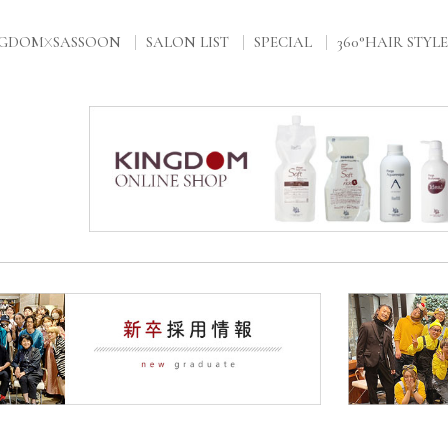
NGDOM
SASSOON
SALON LIST
SPECIAL
360°HAIR STYLE
X