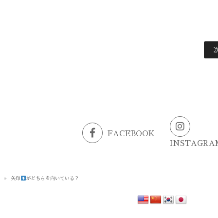
FACEBOOK
INSTAGRA
G
»
矢印
がどちらを向いている？