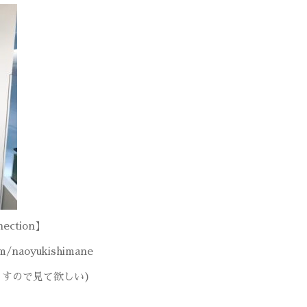
nection】
om/naoyukishimane
ますので見て欲しい)