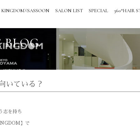
KINGDOM
SASSOON
SALON LIST
SPECIAL
360°HAIR S
X
 BLOG
向いている？
う志を持ち
INGDOM
】で