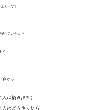
空回り)です。
で動いているか？
よう！
に向ける
と人は悩み出す】
と人はどうやったら