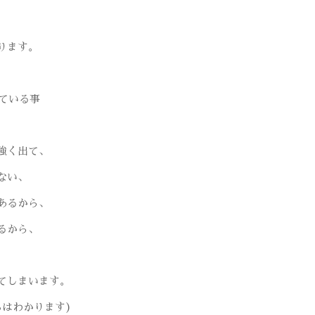
ります。
ている事
強く出て、
ない、
あるから、
るから、
てしまいます。
ちはわかります)