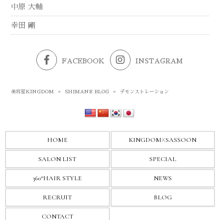
中原 大輔
幸田 剛
FACEBOOK
INSTAGRAM
美容室KINGDOM
»
SHIMANE BLOG
»
デモンストレーション
HOME
KINGDOM
X
SASSOON
SALON LIST
SPECIAL
360°HAIR STYLE
NEWS
RECRUIT
BLOG
CONTACT