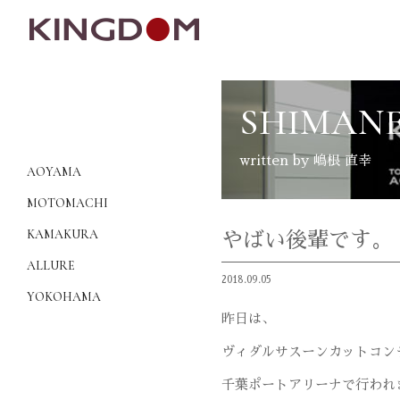
SHIMANE
written by 嶋根 直幸
AOYAMA
MOTOMACHI
KAMAKURA
やばい後輩です。
ALLURE
2018.09.05
YOKOHAMA
昨日は、
ヴィダルサスーンカットコン
千葉ポートアリーナで行われ