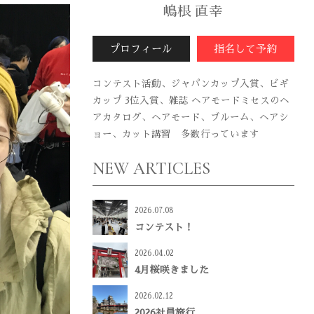
嶋根 直幸
プロフィール
指名して予約
コンテスト活動、ジャパンカップ入賞、ビギ
カップ 3位入賞、雑誌 ヘアモードミセスのヘ
アカタログ、ヘアモード、ブルーム、ヘアシ
ョー、カット講習 多数行っています
NEW ARTICLES
2026.07.08
コンテスト！
2026.04.02
4月桜咲きました
2026.02.12
2026社員旅行