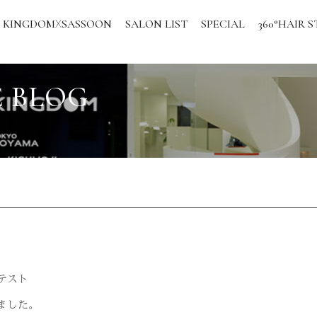
KINGDOM
SASSOON
SALON LIST
SPECIAL
360°HAIR S
X
 BLOG
テスト
ました。