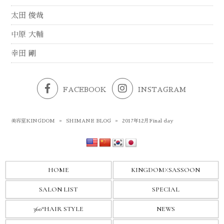
太田 俊哉
中原 大輔
幸田 剛
FACEBOOK
INSTAGRAM
美容室KINGDOM
»
SHIMANE BLOG
»
2017年12月Final day
HOME
KINGDOM
X
SASSOON
SALON LIST
SPECIAL
360°HAIR STYLE
NEWS