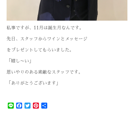
私事ですが、11月は誕生月なんです。
先日、スタッフからワインとメッセージ
をプレゼントしてもらいました。
「嬉し〜い」
思いやりのある素敵なスタッフです。
「ありがとうございます」
Line
Facebook
Twitter
Pinterest
共
有