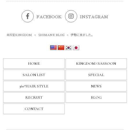
FACEBOOK
INSTAGRAM
美容室KINGDOM
»
SHIMANE BLOG
»
伊勢に来ました。
HOME
KINGDOM
X
SASSOON
SALON LIST
SPECIAL
360°HAIR STYLE
NEWS
RECRUIT
BLOG
CONTACT