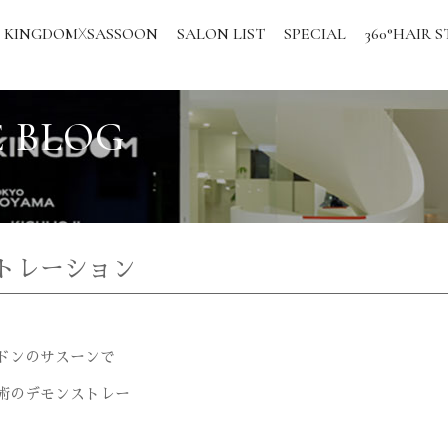
KINGDOM
SASSOON
SALON LIST
SPECIAL
360°HAIR S
X
 BLOG
トレーション
ドンのサスーンで
術のデモンストレー