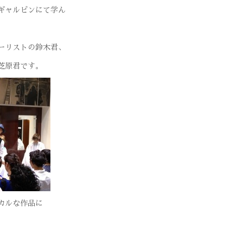
ギャルビンにて学ん
ーリストの鈴木君、
芝原君です。
カルな作品に