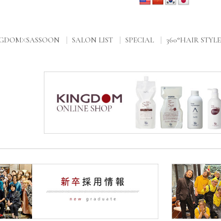
NGDOM
SASSOON
SALON LIST
SPECIAL
360°HAIR STYLE
X