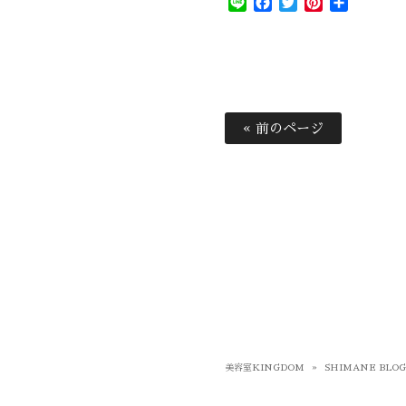
Line
Facebook
Twitter
Pinterest
共
有
« 前のページ
美容室KINGDOM
»
SHIMANE BLO