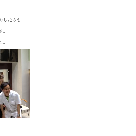
力したのも
す。
た。