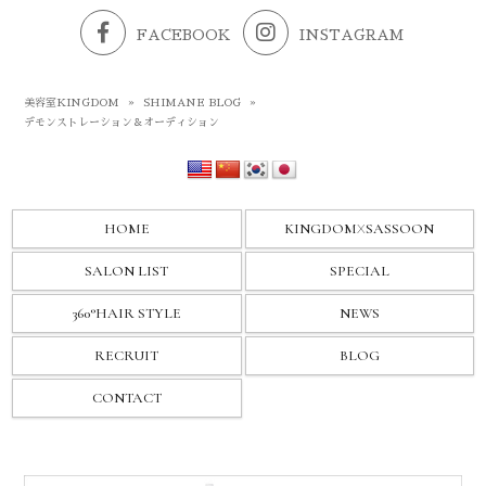
FACEBOOK
INSTAGRAM
美容室KINGDOM
»
SHIMANE BLOG
»
デモンストレーション＆オーディション
HOME
KINGDOM
X
SASSOON
SALON LIST
SPECIAL
360°HAIR STYLE
NEWS
RECRUIT
BLOG
CONTACT