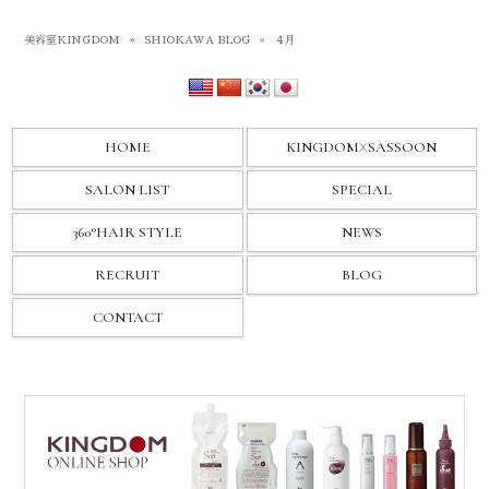
美容室KINGDOM
»
SHIOKAWA BLOG
»
４月
HOME
KINGDOM
X
SASSOON
SALON LIST
SPECIAL
360°HAIR STYLE
NEWS
RECRUIT
BLOG
CONTACT