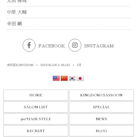
太田 俊哉
中原 大輔
幸田 剛
FACEBOOK
INSTAGRAM
美容室KINGDOM
»
SHIOKAWA BLOG
»
2月
HOME
KINGDOM
X
SASSOON
SALON LIST
SPECIAL
360°HAIR STYLE
NEWS
RECRUIT
BLOG