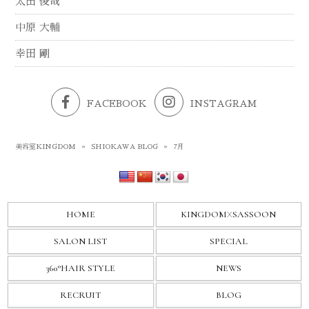
太田 俊哉
中原 大輔
幸田 剛
FACEBOOK
INSTAGRAM
美容室KINGDOM
»
SHIOKAWA BLOG
»
7月
HOME
KINGDOM
X
SASSOON
SALON LIST
SPECIAL
360°HAIR STYLE
NEWS
RECRUIT
BLOG