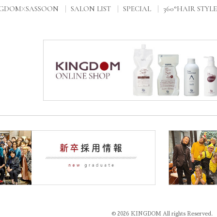
NGDOM
SASSOON
SALON LIST
SPECIAL
360°HAIR STYLE
X
© 2026 KINGDOM All rights Reserved.