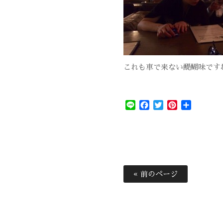
これも車で来ない醍醐味です
Line
Facebook
Twitter
Pinterest
共
有
« 前のページ