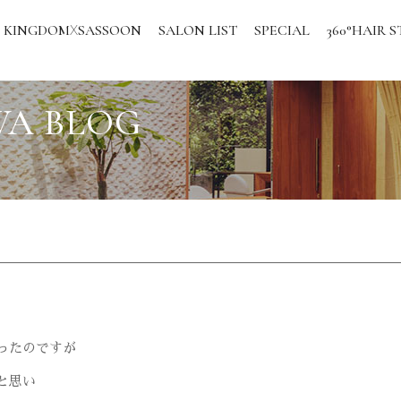
KINGDOM
SASSOON
SALON LIST
SPECIAL
360°HAIR S
X
WA BLOG
ったのですが
と思い