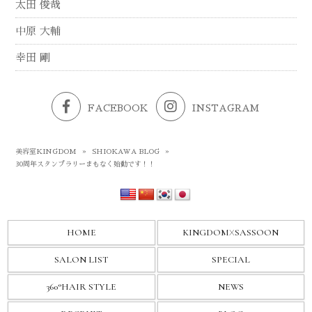
太田 俊哉
中原 大輔
幸田 剛
FACEBOOK
INSTAGRAM
美容室KINGDOM
»
SHIOKAWA BLOG
»
30周年スタンプラリーまもなく始動です！！
HOME
KINGDOM
X
SASSOON
SALON LIST
SPECIAL
360°HAIR STYLE
NEWS