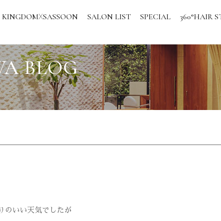
KINGDOM
SASSOON
SALON LIST
SPECIAL
360°HAIR S
X
WA BLOG
りのいい天気でしたが