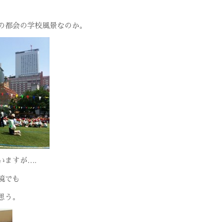
の都会の学校風景なのか。
いますが….
境でも
思う。