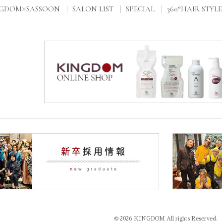
NGDOM
SASSOON
SALON LIST
SPECIAL
360°HAIR STYLE
X
© 2026 KINGDOM All rights Reserved.