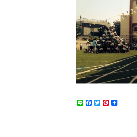
Line
Facebook
Twitter
Pinterest
共
有