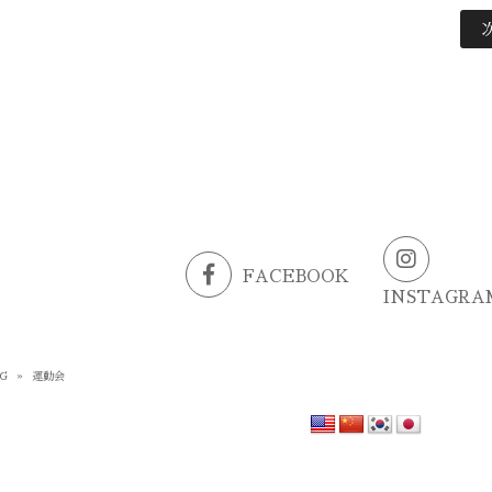
FACEBOOK
INSTAGRA
G
»
運動会