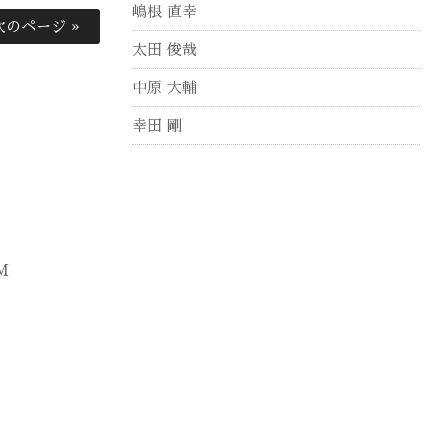
嶋根 直幸
次のページ »
太田 俊哉
中原 大輔
幸田 剛
M