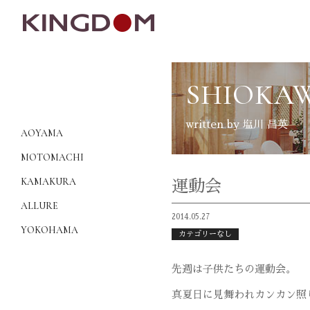
SHIOKA
written by 塩川 昌英
AOYAMA
MOTOMACHI
KAMAKURA
運動会
ALLURE
2014.05.27
YOKOHAMA
カテゴリーなし
先週は子供たちの運動会。
真夏日に見舞われカンカン照