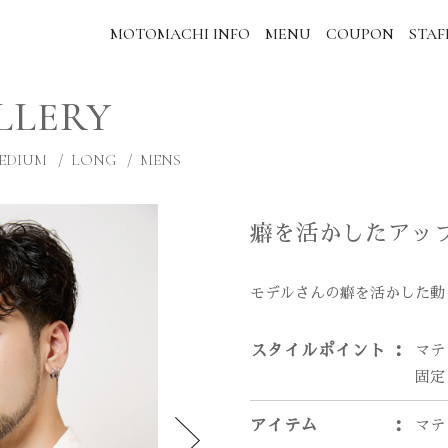
MOTOMACHI INFO
MENU
COUPON
STAF
LLERY
EDIUM
LONG
MENS
癖を活かしたアッ
モデルさんの癖を活かした動
スタイルポイント
マテ
固定
アイテム
マテ