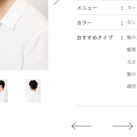
カッ
メニュー
なし
カラー
髪の
おすすめタイプ
髪質
太さ
髪の
顔型