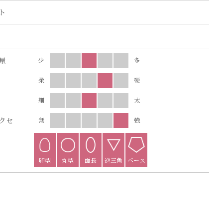
ト
量
少
多
柔
硬
細
太
クセ
無
強
卵型
丸型
面長
逆三角
ベース