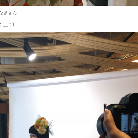
なぎさん
；＿；）