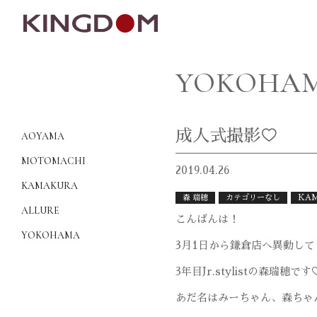
YOKOHAM
成人式撮影♡
AOYAMA
MOTOMACHI
2019.04.26
KAMAKURA
森 瑞穂
カテゴリーなし
KAM
ALLURE
こんばんは！
YOKOHAMA
3月1日から鎌倉店へ異動し
3年目Jr.stylistの森瑞穂です
あだ名はみーちゃん、森ちゃ