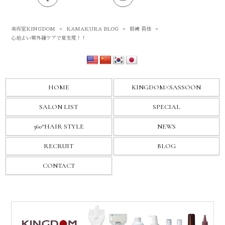
美容室KINGDOM
»
KAMAKURA BLOG
»
岩﨑 莉佳
»
心地よい紫外線ケアで夏支度！！
HOME
KINGDOM
X
SASSOON
SALON LIST
SPECIAL
360°HAIR STYLE
NEWS
RECRUIT
BLOG
CONTACT