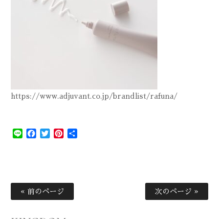
https://www.adjuvant.co.jp/brandlist/rafuna/
Line
Facebook
Twitter
Pinterest
共
有
« 前のページ
次のページ »