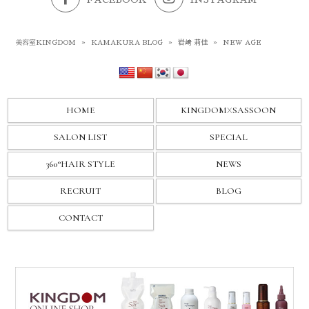
美容室KINGDOM
»
KAMAKURA BLOG
»
岩﨑 莉佳
»
NEW AGE
HOME
KINGDOM
X
SASSOON
SALON LIST
SPECIAL
360°HAIR STYLE
NEWS
RECRUIT
BLOG
CONTACT