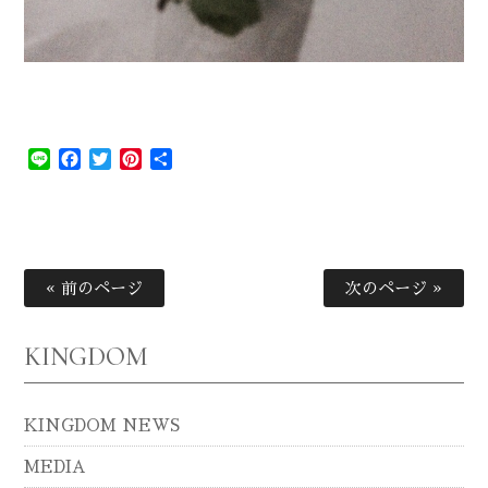
Line
Facebook
Twitter
Pinterest
共
有
« 前のページ
次のページ »
KINGDOM
KINGDOM NEWS
MEDIA