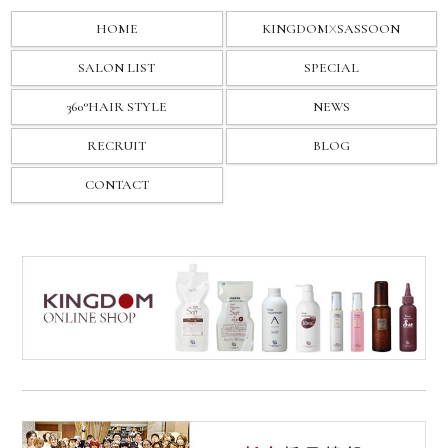
HOME
KINGDOM
X
SASSOON
SALON LIST
SPECIAL
360°HAIR STYLE
NEWS
RECRUIT
BLOG
CONTACT