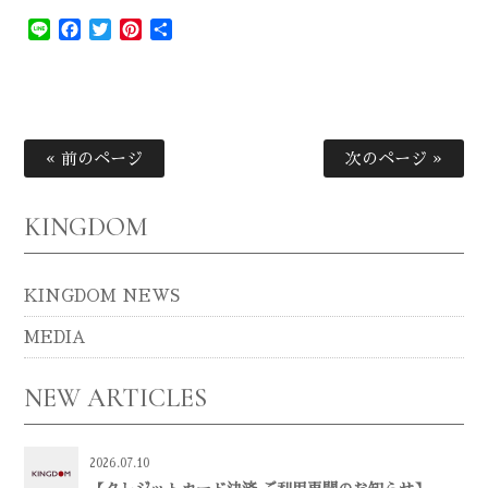
Line
Facebook
Twitter
Pinterest
共
有
« 前のページ
次のページ »
KINGDOM
KINGDOM NEWS
MEDIA
NEW ARTICLES
2026.07.10