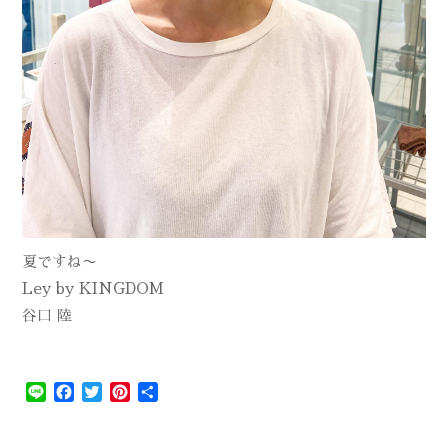
夏ですね〜
Ley by KINGDOM
谷口 陸
Line
Facebook
Twitter
Pinterest
共
有