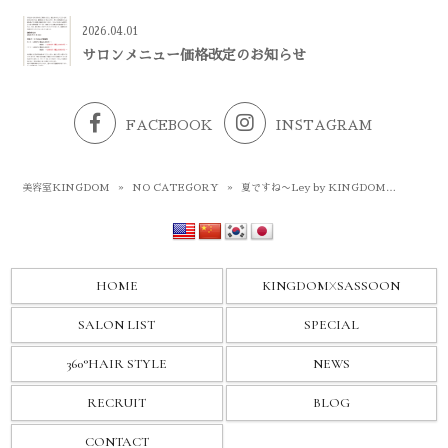
2026.04.01
サロンメニュー価格改定のお知らせ
FACEBOOK
INSTAGRAM
美容室KINGDOM
»
NO CATEGORY
»
夏ですね〜Ley by KINGDOM…
HOME
KINGDOM
X
SASSOON
SALON LIST
SPECIAL
360°HAIR STYLE
NEWS
RECRUIT
BLOG
CONTACT