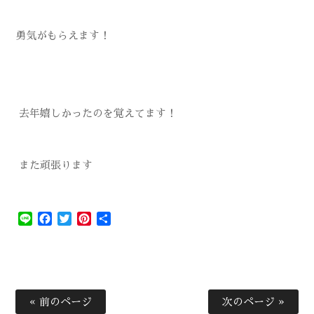
勇気がもらえます！
去年嬉しかったのを覚えてます！
また頑張ります
Line
Facebook
Twitter
Pinterest
共
有
« 前のページ
次のページ »