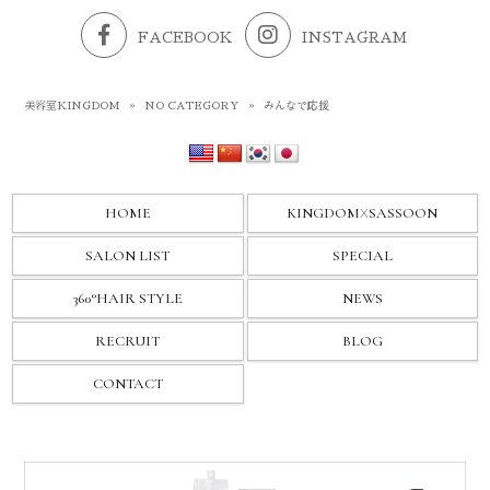
FACEBOOK
INSTAGRAM
美容室KINGDOM
»
NO CATEGORY
»
みんなで応援
HOME
KINGDOM
X
SASSOON
SALON LIST
SPECIAL
360°HAIR STYLE
NEWS
RECRUIT
BLOG
CONTACT