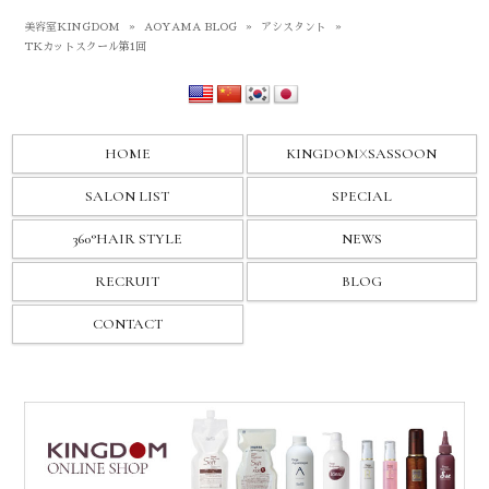
美容室KINGDOM
»
AOYAMA BLOG
»
アシスタント
»
TKカットスクール第1回
HOME
KINGDOM
X
SASSOON
SALON LIST
SPECIAL
360°HAIR STYLE
NEWS
RECRUIT
BLOG
CONTACT