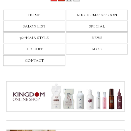
HOME
KINGDOM
X
SASSOON
SALON LIST
SPECIAL
360°HAIR STYLE
NEWS
RECRUIT
BLOG
CONTACT