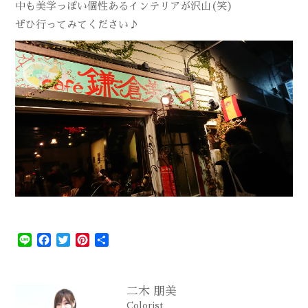
中も美学っぽい個性あるインテリアが沢山(笑)
ぜひ行ってみてください♪
Line
Facebook
Twitter
Pinterest
共
有
二木 朋美
Colorist