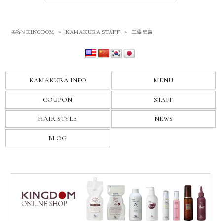
美容室KINGDOM
»
KAMAKURA STAFF
»
工藤 史織
KAMAKURA INFO
MENU
COUPON
STAFF
HAIR STYLE
NEWS
BLOG