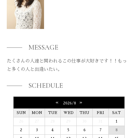
MESSAGE
たくさんの人達と関われるこの仕事が大好きです！！もっ
と多くの人と出逢いたい。
SCHEDULE
«
»
2026/8
SUN
MON
TUE
WED
THU
FRI
SAT
26
27
28
29
30
31
1
2
3
4
5
6
7
8