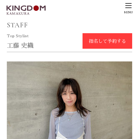
MENU
STAFF
Top Stylist
指名して予約する
工藤 史織