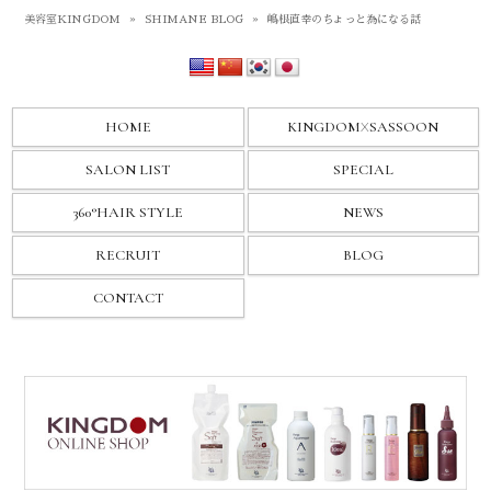
美容室KINGDOM
»
SHIMANE BLOG
»
嶋根直幸のちょっと為になる話
HOME
KINGDOM
X
SASSOON
SALON LIST
SPECIAL
360°HAIR STYLE
NEWS
RECRUIT
BLOG
CONTACT