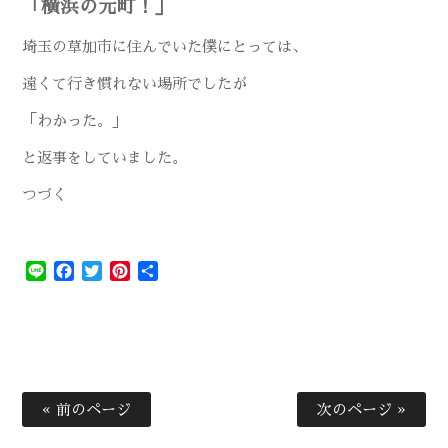
「横浜の元町！」
埼玉の草加市に住んでいた僕にとっては、
遠くて行き慣れない場所でしたが
「わかった。」
と返事をしていました。
つづく
Line
Facebook
Twitter
Pinterest
共
有
« 前のページ
次のページ »