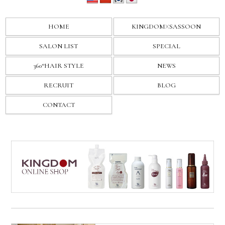
HOME
KINGDOM
X
SASSOON
SALON LIST
SPECIAL
360°HAIR STYLE
NEWS
RECRUIT
BLOG
CONTACT