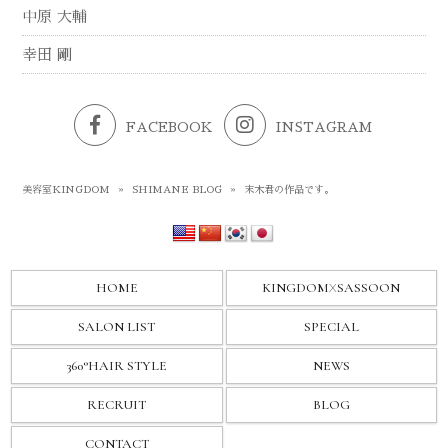
中原 大輔
幸田 剛
FACEBOOK
INSTAGRAM
美容室KINGDOM
»
SHIMANE BLOG
»
末木君の作品です。
HOME
KINGDOM
X
SASSOON
SALON LIST
SPECIAL
360°HAIR STYLE
NEWS
RECRUIT
BLOG
CONTACT