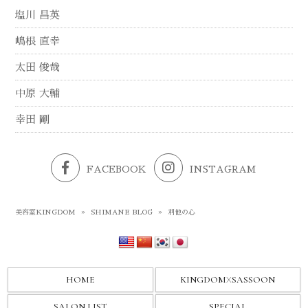
塩川 昌英
嶋根 直幸
太田 俊哉
中原 大輔
幸田 剛
FACEBOOK
INSTAGRAM
美容室KINGDOM
»
SHIMANE BLOG
»
利他の心
HOME
KINGDOM
X
SASSOON
SALON LIST
SPECIAL