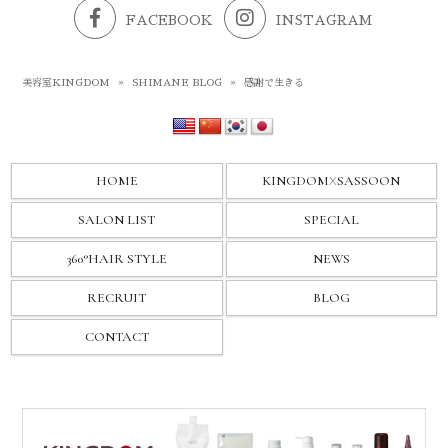
FACEBOOK
INSTAGRAM
美容室KINGDOM
»
SHIMANE BLOG
»
感謝で生きる
HOME
KINGDOM
X
SASSOON
SALON LIST
SPECIAL
360°HAIR STYLE
NEWS
RECRUIT
BLOG
CONTACT