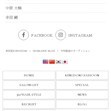
中原 大輔
幸田 剛
FACEBOOK
INSTAGRAM
美容室KINGDOM
»
SHIMANE BLOG
»
今年最後のオーディション
HOME
KINGDOM
X
SASSOON
SALON LIST
SPECIAL
360°HAIR STYLE
NEWS
RECRUIT
BLOG