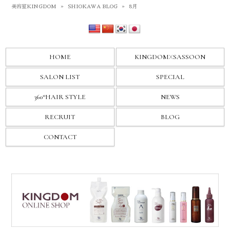
美容室KINGDOM
»
SHIOKAWA BLOG
»
8月
HOME
KINGDOM
X
SASSOON
SALON LIST
SPECIAL
360°HAIR STYLE
NEWS
RECRUIT
BLOG
CONTACT