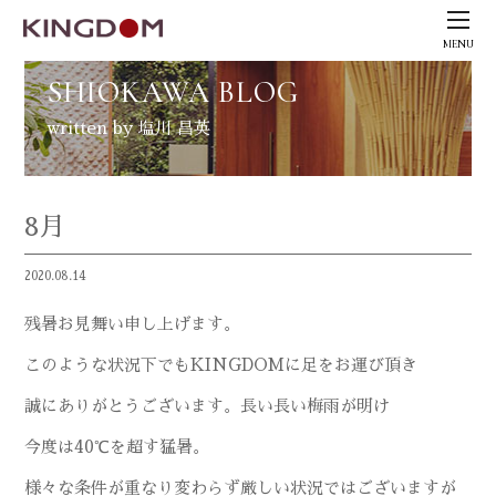
MENU
SHIOKAWA BLOG
written by 塩川 昌英
8月
2020.08.14
残暑お見舞い申し上げます。
このような状況下でもKINGDOMに足をお運び頂き
誠にありがとうございます。長い長い梅雨が明け
今度は40℃を超す猛暑。
様々な条件が重なり変わらず厳しい状況ではございますが