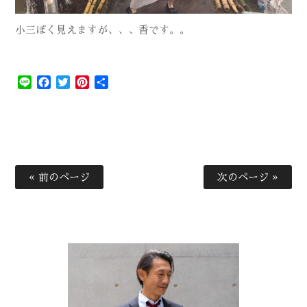
小三ぽく見えますが、、、香です。。
Line
Facebook
Twitter
Pinterest
共
有
« 前のページ
次のページ »