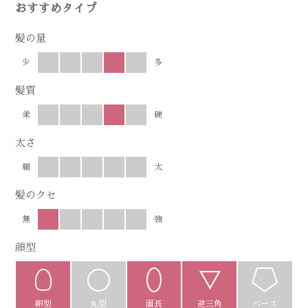
おすすめタイプ
髪の量
少
多
髪質
柔
硬
太さ
細
太
髪のクセ
無
強
顔型
卵型
丸型
面長
逆三角
ベース