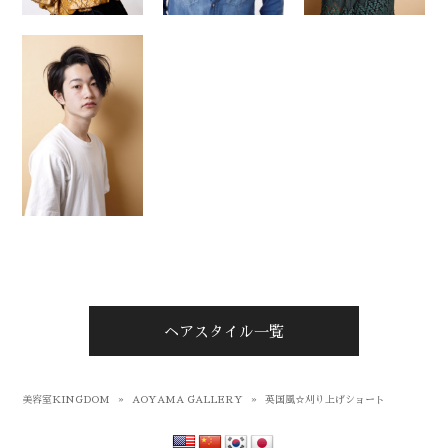
ヘアスタイル一覧
美容室KINGDOM
»
AOYAMA GALLERY
»
英国風☆刈り上げショート